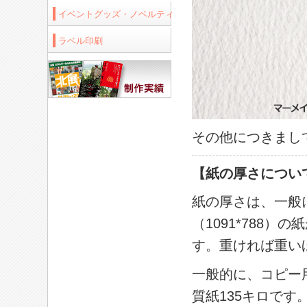
イベントグッズ・ノベルティ
ラベル印刷
その他につきまし
–
【紙の厚さについ
紙の厚さは、一般
（1091*788
す。 重ければ重
一般的に、コピー
質紙135キロです