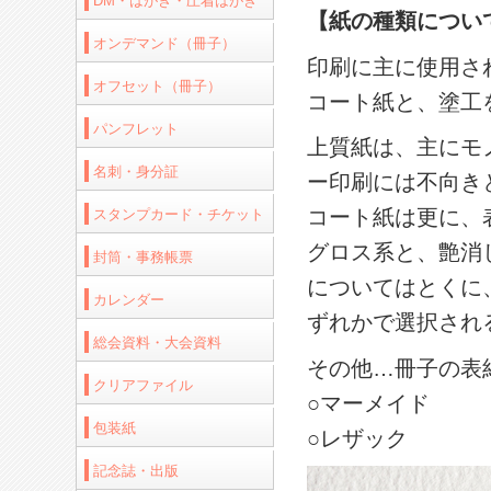
DM・はがき・圧着はがき
【紙の種類につい
オンデマンド（冊子）
印刷に主に使用さ
オフセット（冊子）
コート紙と、塗工
パンフレット
上質紙は、主にモ
名刺・身分証
ー印刷には不向き
コート紙は更に、
スタンプカード・チケット
グロス系と、艶消
封筒・事務帳票
についてはとくに
カレンダー
ずれかで選択され
総会資料・大会資料
その他…冊子の表
クリアファイル
○マーメイド
包装紙
○レザック
記念誌・出版