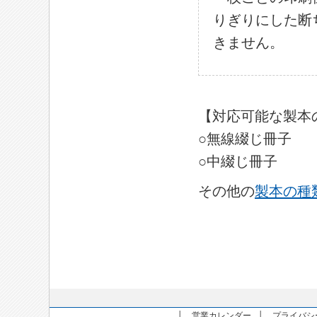
りぎりにした断
きません。
–
【対応可能な製本
○無線綴じ冊子
○中綴じ冊子
その他の
製本の種
│
営業カレンダー
│
プライバシ