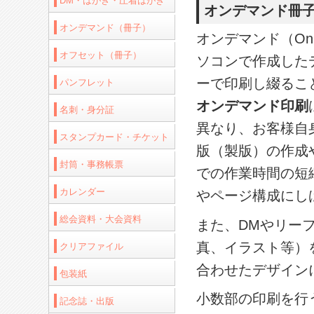
DM・はがき・圧着はがき
オンデマンド冊
オンデマンド（冊子）
オンデマンド（On
オフセット（冊子）
ソコンで作成した
ーで印刷し綴るこ
パンフレット
オンデマンド印刷
名刺・身分証
異なり、お客様自
スタンプカード・チケット
版（製版）の作成
封筒・事務帳票
での作業時間の短
カレンダー
やページ構成にし
総会資料・大会資料
また、DMやリー
真、イラスト等）
クリアファイル
合わせたデザイン
包装紙
小数部の印刷を行
記念誌・出版