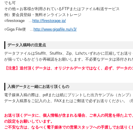
でも可
その他＝お客様が利用されているFTPまたはファイル転送サービス
例）要会員登録・無料オンラインストレージ
○firestorage …
http://firestorage.jp/
○Giga File便 …
http://www.gigafile.nu/v3/
データ入稿時の注意点
データファイルはStuffIt、StuffItx、Zip、Lzhのいずれかに圧縮し
が揃っているかどうか再確認をお願いします。不必要なデータは添付され
【注意】送付頂くデータは、オリジナルデータではなく、必ず、データの
入稿データと一緒にお送り頂くもの
電子媒体入稿の際は、pdfまたは紙にプリントした出力サンプル（カンプ
データ入稿票をご記入の上、FAXまたはご郵送で必ずお送りください。（
お送り頂くデータに、個人情報が含まれる場合、ご本人の同意を得た上で
の設定をお願いしています。
ご不安な方は、なるべく電子媒体での営業スタッフへの手渡しでお送りく