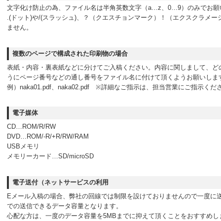
文字化け防止の為、ファイル名は半角英数文字（a…z、0…9）のみでお願
.(ドット)や/(スラッシュ)、？（クエスチョンマーク）！（エクスクラメ
ません。
複数のページで構成された印刷物の場合
表紙・内容・裏表紙などに分けてご入稿ください。内容に関しまして、ど
うにページ番号などの通し番号をファイル名に付けて頂くようお願いしま
例）naka01.pdf、naka02.pdf ※詳細なご指示は、担当営業にご指示くだ
電子媒体
CD…ROM/R/RW
DVD…ROM/-R/+R/RW/RAM
USBメモリ
メモリーカード…SD/microSD
電子送付（ネットサービスの利用
Eメール入稿の場合、弊社の回線では制限を設けておりませんので一度に
での送信できるデータ容量となります。
心配な方は、一度のデータ容量を5MBまでに抑えて頂くことをおすすめし