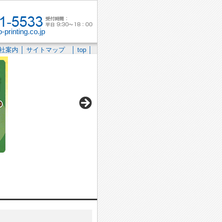
printing.co.jp
社案内
│
サイトマップ
│
top
│