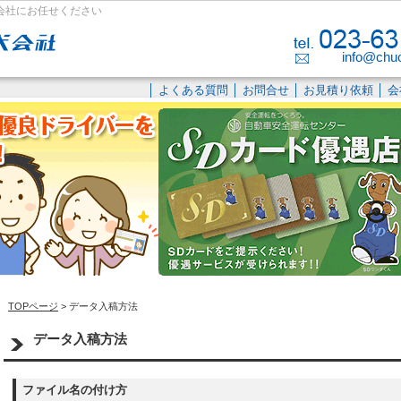
会社にお任せください
info@chuo-
│
よくある質問
│
お問合せ
│
お見積り依頼
│
会
TOPページ
> データ入稿方法
データ入稿方法
ファイル名の付け方