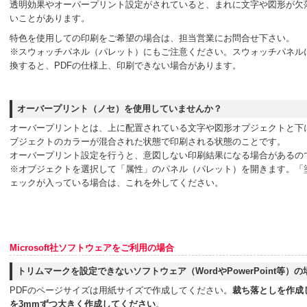
透明効果やオーバープリント設定がされていると、まれに文字や図形が欠
いことがあります。
特色を使用しての印刷をご希望の場合は、担当営業にお問合せ下さい。
※スウォッチパネル（パレット）にもご注意ください。スウォッチパネルに
換すると、PDFの仕様上、印刷できない場合があります。
オーバープリント（ノセ）を使用していませんか？
オーバープリントとは、上に配置されている文字や図形オブジェクトと下
ブジェクトのカラーが混合された状態で印刷される状態のことです。
オーバープリント設定を行うと、意図しない印刷結果になる場合があるの
※オブジェクトを選択して「属性」のパネル（パレット）を開きます。「
ェックが入っている場合は、これを外してください。
Microsoft社ソフトウェアをご利用の場合
トリムマークを設定できないソフトウェア（WordやPowerPoint等）の
PDFのページサイズは用紙サイズで作成してください。
裁ち落としを作成
を3mmずつ大きく作成してください
。